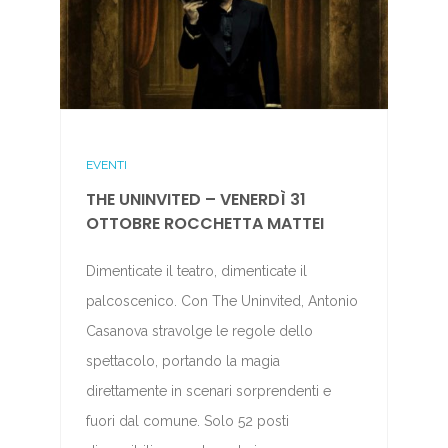
EVENTI
THE UNINVITED – VENERDÌ 31
OTTOBRE ROCCHETTA MATTEI
Dimenticate il teatro, dimenticate il
palcoscenico. Con The Uninvited, Antonio
Casanova stravolge le regole dello
spettacolo, portando la magia
direttamente in scenari sorprendenti e
fuori dal comune. Solo 52 posti