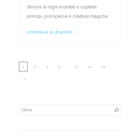
dimora di regni incantati e ospiterà
principi, principesse e creature magiche…
CONTINUA A LEGGERE...
…
1
2
3
4
13
14
15
→