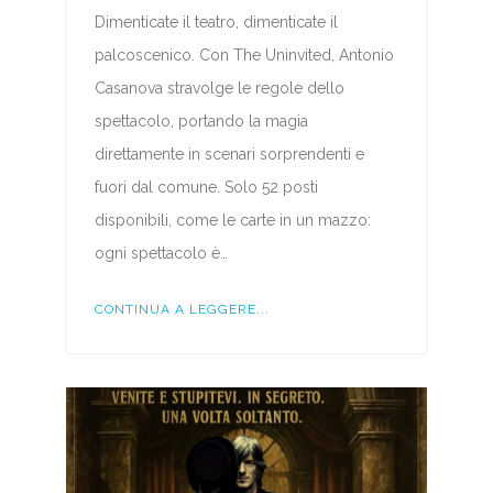
Dimenticate il teatro, dimenticate il
palcoscenico. Con The Uninvited, Antonio
Casanova stravolge le regole dello
spettacolo, portando la magia
direttamente in scenari sorprendenti e
fuori dal comune. Solo 52 posti
disponibili, come le carte in un mazzo:
ogni spettacolo è…
CONTINUA A LEGGERE...