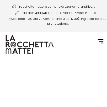
rocchettamattei@comune.grizzanamorandi.bo.it
+39 3661433941/+39 051 6730335 orario 8.00-13.30
(weekend +39 351 7373891 orario 9.00-17.30). Ingresso solo su
prenotazione.