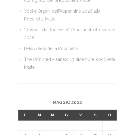
consigliato per la Rocchetta Mattei
Voci e Organi dell’Appennino 2026 alla
Rocchetta Mattei
“Rossini alla Rocchetta” | Spettacolo il 1 giugno
2026
I Mercoledì della Rocchetta
The Uninvited – sabato 13 dicembre Rocchetta
Mattei
MAGGIO 2022
L
M
M
G
V
S
D
1