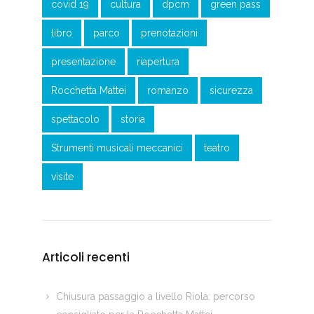
covid 19
cultura
dpcm
green pass
libro
parco
prenotazioni
presentazione
riapertura
Rocchetta Mattei
romanzo
sicurezza
spettacolo
storia
Strumenti musicali meccanici
teatro
visite
Articoli recenti
Chiusura passaggio a livello Riola: percorso