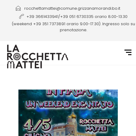
rocchettamattei@comune.grizzanamorandi.bo.it
+39 3661433941/+39 051 6730335 orario 8.00-13.30
(weekend +39 351 7373891 orario 9.00-17.30). Ingresso solo su
prenotazione.