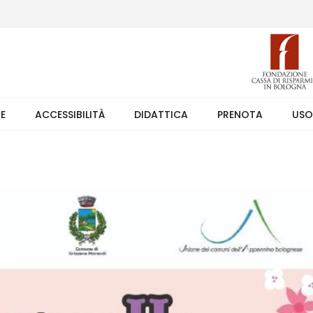
 (weekend +39 351 7373891 orario 9.00-17.30). Ingresso solo su pren
TE
ACCESSIBILITÀ
DIDATTICA
PRENOTA
USO