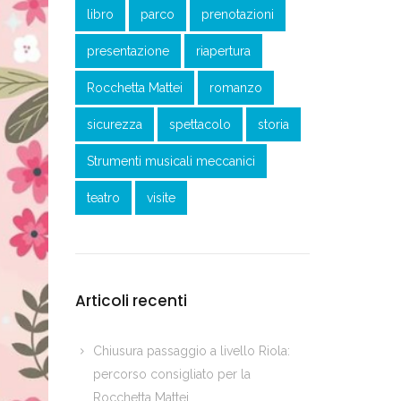
libro
parco
prenotazioni
presentazione
riapertura
Rocchetta Mattei
romanzo
sicurezza
spettacolo
storia
Strumenti musicali meccanici
teatro
visite
Articoli recenti
Chiusura passaggio a livello Riola:
percorso consigliato per la
Rocchetta Mattei