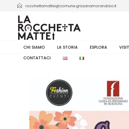
rocchettamattei@comune.grizzanamorandi.bo.it
+39 3661433941/+39 051 6730335 orario 8.00-13.30
CHI SIAMO
LA STORIA
ESPLORA
VISI
CONTATTACI