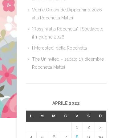
Voci e Organi dell’Appennino 2026
alla Rocchetta Mattei
“Rossini alla Rocchetta” | Spettacolo
il 1 giugno 2026
I Mercoledì della Rocchetta
The Uninvited – sabato 13 dicembre
Rocchetta Mattei
APRILE 2022
L
M
M
G
V
S
D
1
2
3
4
5
6
7
8
9
10