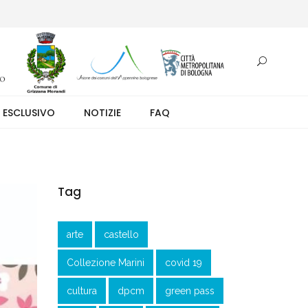
otazione.
 ESCLUSIVO
NOTIZIE
FAQ
Tag
arte
castello
Collezione Marini
covid 19
cultura
dpcm
green pass