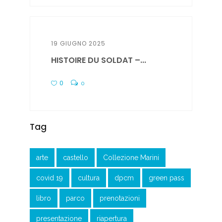
19 GIUGNO 2025
HISTOIRE DU SOLDAT –...
0
0
Tag
arte
castello
Collezione Marini
covid 19
cultura
dpcm
green pass
libro
parco
prenotazioni
presentazione
riapertura