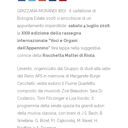
GRIZZANA MORANDI (BO) Il cartellone di
Bologna Estate 2026 si arricchisce di un
appuntamento imperdibile:
sabato 4 luglio 2026
,
la
XXIII edizione della rassegna
internazionale “Voci e Organi
dell’Appennino”
farà tappa nella suggestiva
cornice della
Rocchetta Mattei di Riola
.
L’evento, organizzato dal Gruppo di studi alta valle
del Reno APS in memoria di Margarete Bunje
Cecchelli, vedrà esibirsi il Flume Quartetto,
composto dai musicisti Zoé Beaudoin, Sara Di
Costanzo, Tom Filczinger e Lisa Kordic. Il
programma della serata spazia tra grandi autori
della musica classica, con brani di J.S. Bach, B.
Smetana, G. Bizet, P.I. Čajkovskij, M. Ravel, H.