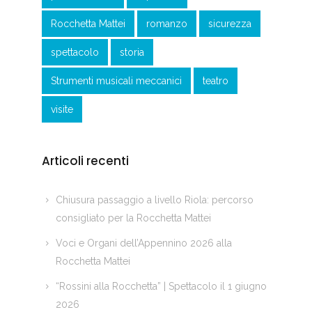
Rocchetta Mattei
romanzo
sicurezza
spettacolo
storia
Strumenti musicali meccanici
teatro
visite
Articoli recenti
Chiusura passaggio a livello Riola: percorso
consigliato per la Rocchetta Mattei
Voci e Organi dell’Appennino 2026 alla
Rocchetta Mattei
“Rossini alla Rocchetta” | Spettacolo il 1 giugno
2026