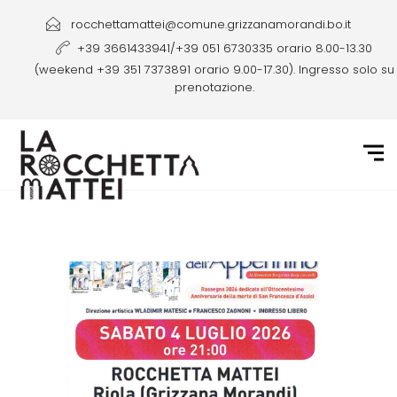
rocchettamattei@comune.grizzanamorandi.bo.it
+39 3661433941/+39 051 6730335 orario 8.00-13.30
(weekend +39 351 7373891 orario 9.00-17.30). Ingresso solo su
prenotazione.