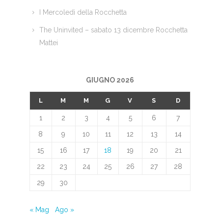
I Mercoledì della Rocchetta
The Uninvited – sabato 13 dicembre Rocchetta
Mattei
GIUGNO 2026
L
M
M
G
V
S
D
1
2
3
4
5
6
7
8
9
10
11
12
13
14
15
16
17
18
19
20
21
22
23
24
25
26
27
28
29
30
« Mag
Ago »