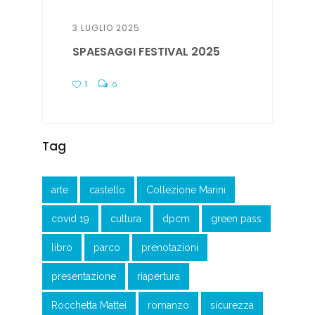
3 LUGLIO 2025
SPAESAGGI FESTIVAL 2025
1
0
Tag
arte
castello
Collezione Marini
covid 19
cultura
dpcm
green pass
libro
parco
prenotazioni
presentazione
riapertura
Rocchetta Mattei
romanzo
sicurezza