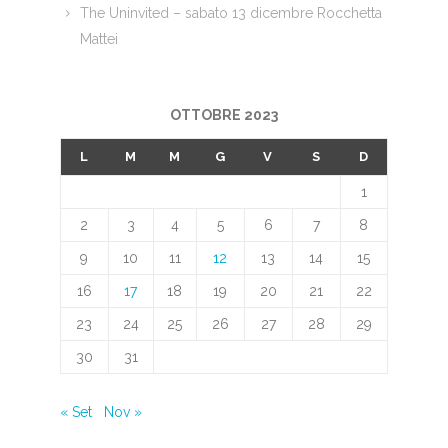
The Uninvited – sabato 13 dicembre Rocchetta
Mattei
OTTOBRE 2023
L
M
M
G
V
S
D
1
2
3
4
5
6
7
8
9
10
11
12
13
14
15
16
17
18
19
20
21
22
23
24
25
26
27
28
29
30
31
« Set
Nov »