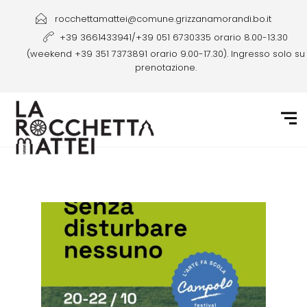
rocchettamattei@comune.grizzanamorandi.bo.it
+39 3661433941/+39 051 6730335 orario 8.00-13.30
(weekend +39 351 7373891 orario 9.00-17.30). Ingresso solo su
prenotazione.