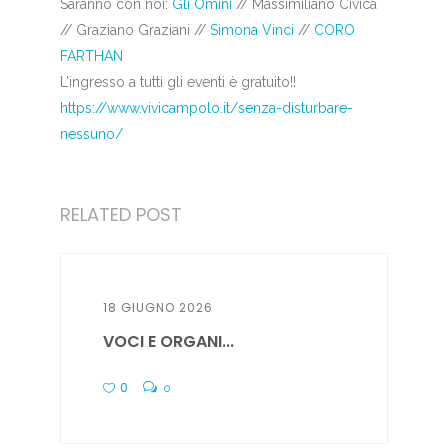
Saranno con noi:
Gli Omini
// Massimiliano Civica
// Graziano Graziani //
Simona Vinci
//
CORO
FARTHAN
L’ingresso a tutti gli eventi è gratuito!!
https://www.vivicampolo.it/
senza-disturbare-
nessuno/
RELATED POST
18 GIUGNO 2026
VOCI E ORGANI...
0
0