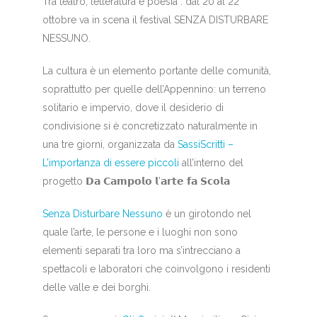
Tra teatro, letteratura e poesia : dal 20 al 22
ottobre va in scena il festival SENZA DISTURBARE
NESSUNO.
La cultura è un elemento portante delle comunità,
soprattutto per quelle dell’Appennino: un terreno
solitario e impervio, dove il desiderio di
condivisione si è concretizzato naturalmente in
una tre giorni, organizzata da
SassiScritti –
L’importanza di essere piccoli
all’interno del
progetto 𝗗𝗮 𝗖𝗮𝗺𝗽𝗼𝗹𝗼 𝗹’𝗮𝗿𝘁𝗲 𝗳𝗮 𝗦𝗰𝗼𝗹𝗮
Senza Disturbare Nessuno
è un girotondo nel
quale l’arte, le persone e i luoghi non sono
elementi separati tra loro ma s’intrecciano a
spettacoli e laboratori che coinvolgono i residenti
delle valle e dei borghi.