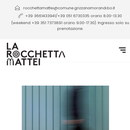
rocchettamattei@comune.grizzanamorandi.bo.it
+39 3661433941/+39 051 6730335 orario 8.00-13.30
(weekend +39 351 7373891 orario 9.00-17.30). Ingresso solo su
prenotazione.