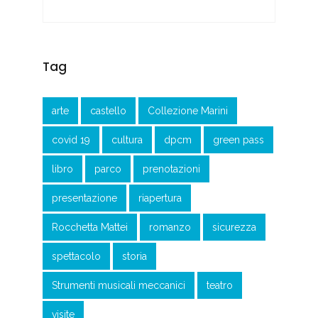
Tag
arte
castello
Collezione Marini
covid 19
cultura
dpcm
green pass
libro
parco
prenotazioni
presentazione
riapertura
Rocchetta Mattei
romanzo
sicurezza
spettacolo
storia
Strumenti musicali meccanici
teatro
visite