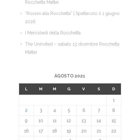
Rocchetta Mattei
“Rossini alla Rocchetta” | Spettacolo il 1 giugno
2026
I Mercoledì della Rocchetta
The Uninvited – sabato 13 dicembre Rocchetta
Mattei
AGOSTO 2021
L
M
M
G
V
S
D
1
2
3
4
5
6
7
8
9
10
11
12
13
14
15
16
17
18
19
20
21
22