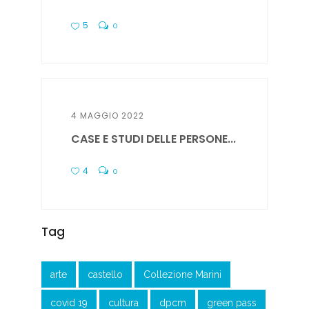
5
0
4 MAGGIO 2022
CASE E STUDI DELLE PERSONE...
4
0
Tag
arte
castello
Collezione Marini
covid 19
cultura
dpcm
green pass