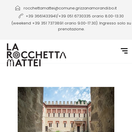
rocchettamattei@comune.grizzanamorandi.bo.it
+39 3661433941/+39 051 6730335 orario 8.00-13.30
(weekend +39 351 7373891 orario 9.00-17.30). Ingresso solo su
prenotazione.