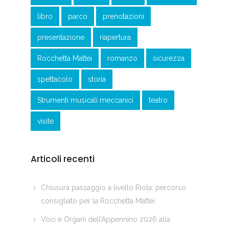
libro
parco
prenotazioni
presentazione
riapertura
Rocchetta Mattei
romanzo
sicurezza
spettacolo
storia
Strumenti musicali meccanici
teatro
visite
Articoli recenti
Chiusura passaggio a livello Riola: percorso
consigliato per la Rocchetta Mattei
Voci e Organi dell’Appennino 2026 alla