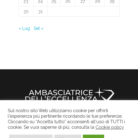
23
24
25
26
27
28
29
30
31
« Lug
Set »
Sul nostro sito Web utilizziamo cookie per offrirti
l'esperienza più pertinente ricordando le tue preferenze.
Il sito ufficiale della Rocchetta Mattei
Informativa Privacy
Cookies Policy
Credits
Cliccando su “Accetta tutto” acconsenti all'uso di TUTTI i
cookie. Se vuoi saperne di più, consulta la
Cookie policy
© 2017
Rocchetta Mattei
, Tutti i diritti sono
riservati.