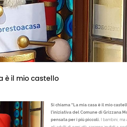
 è il mio castello
Si chiama “La mia casa è il mio cast
el
l’iniziativa del Comune di Grizzana M
pensata per i più piccoli.
I bambini, ma
gli adulti di ogni età, saranno invitati a cos