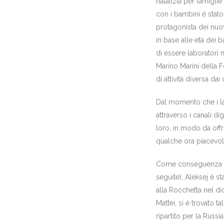
natalizia per famiglie
con i bambini è stato
protagonista dei nuov
in base alle età dei 
di essere laboratori 
Marino Marini della F
di attività diversa dai 
Dal momento che i lab
attraverso i canali di
loro, in modo da offri
qualche ora piacevol
Come conseguenza de
seguite), Aleksej è st
alla Rocchetta nel di
Mattei, si è trovato t
ripartito per la Russ