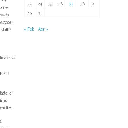
23
24
25
26
27
28
29
lo nel
30
31
riodo
re case»
« Feb
Apr »
 Mattei
licate su
opere
attei e
tino
stello.
a