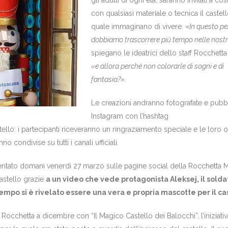
con qualsiasi materiale o tecnica il castel
quale immaginano di vivere. «
In questo pe
dobbiamo trascorrere più tempo nelle nost
spiegano le ideatrici dello staff Rocchetta
«e allora perché non colorarle di sogni e di
fantasia?».
Le creazioni andranno fotografate e pubb
Instagram con l’hashtag
llo: i partecipanti riceveranno un ringraziamento speciale e le loro 
o condivise su tutti i canali ufficiali.
sentato domani venerdì 27 marzo sulle pagine social della Rocchetta M
 castello grazie
a un video che vede protagonista Aleksej, il solda
empo si è rivelato essere una vera e propria mascotte per il ca
a Rocchetta a dicembre con “Il Magico Castello dei Balocchi”, l’iniziativ