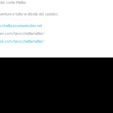
del conte Mattei.
enture e tutte le attività del castello:
cchetta.azurewebsites.net
ram.com/larocchettamattei/
ok.com/larocchettamattei/