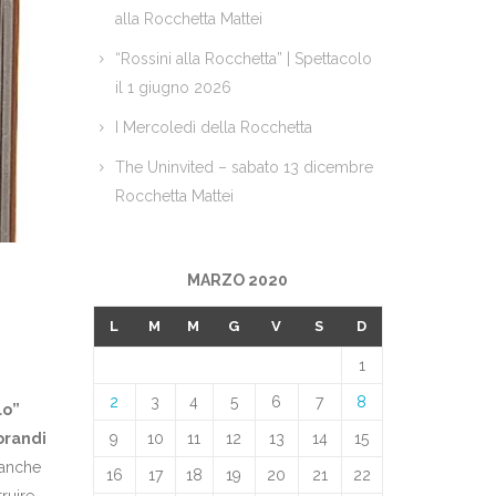
alla Rocchetta Mattei
“Rossini alla Rocchetta” | Spettacolo
il 1 giugno 2026
I Mercoledì della Rocchetta
The Uninvited – sabato 13 dicembre
Rocchetta Mattei
MARZO 2020
L
M
M
G
V
S
D
1
2
3
4
5
6
7
8
lo”
orandi
9
10
11
12
13
14
15
 anche
16
17
18
19
20
21
22
truire