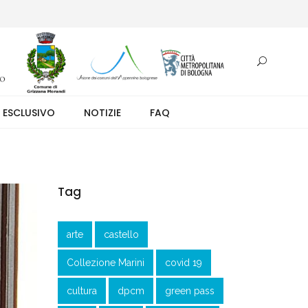
otazione.
 ESCLUSIVO
NOTIZIE
FAQ
Tag
arte
castello
Collezione Marini
covid 19
cultura
dpcm
green pass