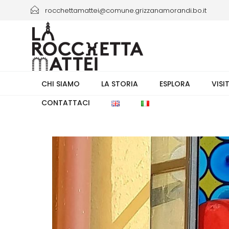
rocchettamattei@comune.grizzanamorandi.bo.it
+39 3661433941/+39 051 6730335 orario 8.00-13.30
CHI SIAMO
LA STORIA
ESPLORA
VISI
CONTATTACI