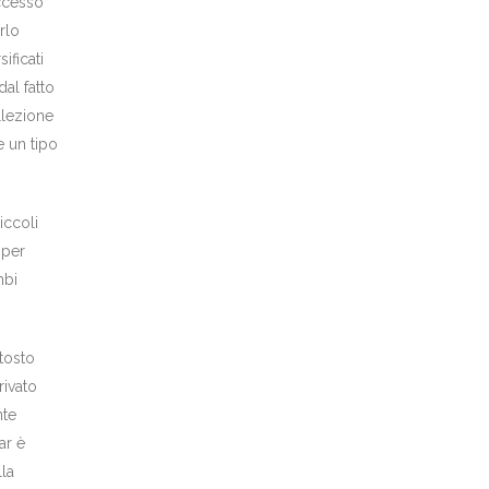
uccesso
rlo
ificati
dal fatto
llezione
e un tipo
iccoli
 per
mbi
tosto
rivato
nte
ar è
lla