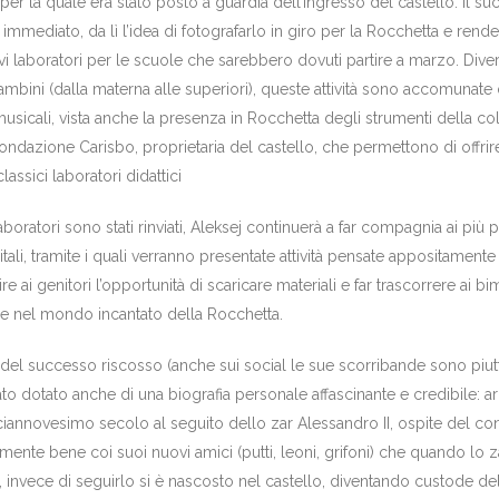
 per la quale era stato posto a guardia dell’ingresso del castello. Il s
 immediato, da lì l’idea di fotografarlo in giro per la Rocchetta e rende
i laboratori per le scuole che sarebbero dovuti partire a marzo. Divers
bambini (dalla materna alle superiori), queste attività sono accomunate 
musicali, vista anche la presenza in Rocchetta degli strumenti della co
ondazione Carisbo, proprietaria del castello, che permettono di offrir
classici laboratori didattici
oratori sono stati rinviati, Aleksej continuerà a far compagnia ai più p
gitali, tramite i quali verranno presentate attività pensate appositamente
re ai genitori l’opportunità di scaricare materiali e far trascorrere ai bi
e nel mondo incantato della Rocchetta.
l successo riscosso (anche sui social le sue scorribande sono piut
ato dotato anche di una biografia personale affascinante e credibile: ar
ciannovesimo secolo al seguito dello zar Alessandro II, ospite del co
almente bene coi suoi nuovi amici (putti, leoni, grifoni) che quando lo z
ia, invece di seguirlo si è nascosto nel castello, diventando custode de