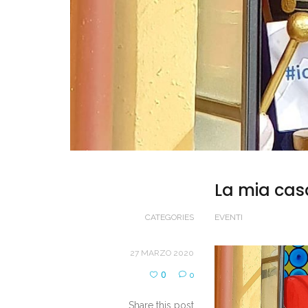
La mia casa
CATEGORIES
EVENTI
27 MARZO 2020
0
0
Share this post