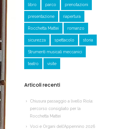
libro
parco
prenotazioni
presentazione
riapertura
Rocchetta Mattei
romanzo
sicurezza
spettacolo
storia
Strumenti musicali meccanici
teatro
visite
Articoli recenti
Chiusura passaggio a livello Riola:
percorso consigliato per la
Rocchetta Mattei
Voci e Organi dell’Appennino 2026