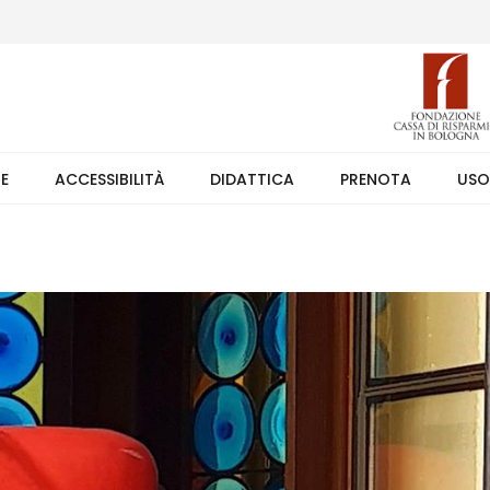
 (weekend +39 351 7373891 orario 9.00-17.30). Ingresso solo su pren
TE
ACCESSIBILITÀ
DIDATTICA
PRENOTA
USO