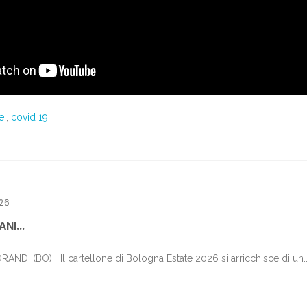
ei
,
covid 19
26
NI...
DI (BO) Il cartellone di Bologna Estate 2026 si arricchisce di un..