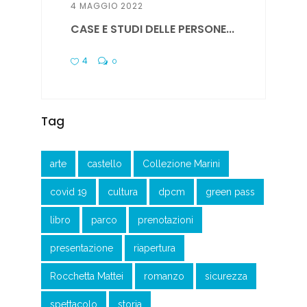
4 MAGGIO 2022
CASE E STUDI DELLE PERSONE...
4
0
Tag
arte
castello
Collezione Marini
covid 19
cultura
dpcm
green pass
libro
parco
prenotazioni
presentazione
riapertura
Rocchetta Mattei
romanzo
sicurezza
spettacolo
storia