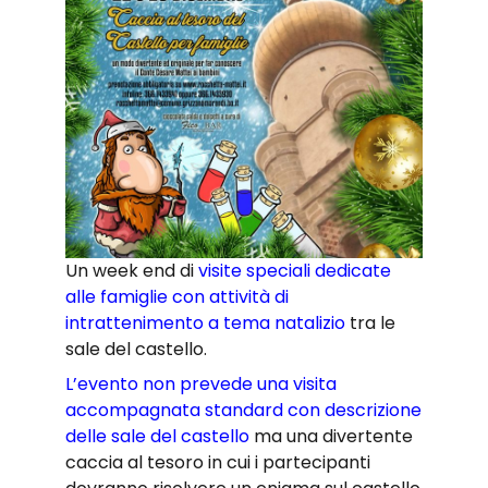
Un week end di
visite speciali dedicate
alle famiglie con attività di
intrattenimento a tema natalizio
tra le
sale del castello.
L’evento non prevede una visita
accompagnata standard con descrizione
delle sale del castello
ma una divertente
caccia al tesoro in cui i partecipanti