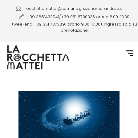
rocchettamattei@comune.grizzanamorandi.bo.it
+39 3661433941/+39 051 6730335 orario 8.00-13.30
(weekend +39 351 7373891 orario 9.00-17.30). Ingresso solo su
prenotazione.