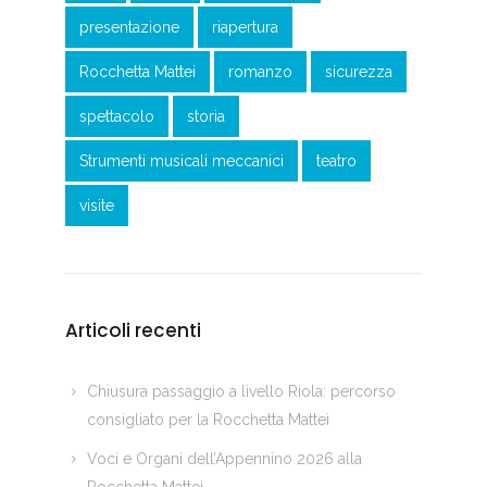
presentazione
riapertura
Rocchetta Mattei
romanzo
sicurezza
spettacolo
storia
Strumenti musicali meccanici
teatro
visite
Articoli recenti
Chiusura passaggio a livello Riola: percorso
consigliato per la Rocchetta Mattei
Voci e Organi dell’Appennino 2026 alla
Rocchetta Mattei