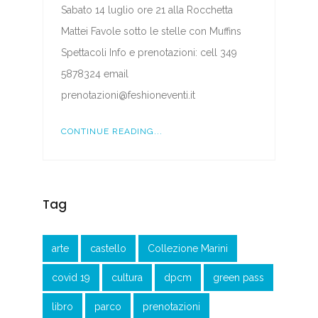
Sabato 14 luglio ore 21 alla Rocchetta
Mattei Favole sotto le stelle con Muffins
Spettacoli Info e prenotazioni: cell 349
5878324 email
prenotazioni@feshioneventi.it
CONTINUE READING...
Tag
arte
castello
Collezione Marini
covid 19
cultura
dpcm
green pass
libro
parco
prenotazioni