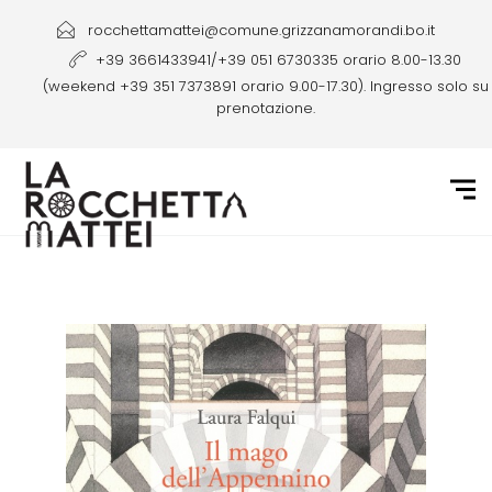
rocchettamattei@comune.grizzanamorandi.bo.it
+39 3661433941/+39 051 6730335 orario 8.00-13.30
(weekend +39 351 7373891 orario 9.00-17.30). Ingresso solo su
prenotazione.