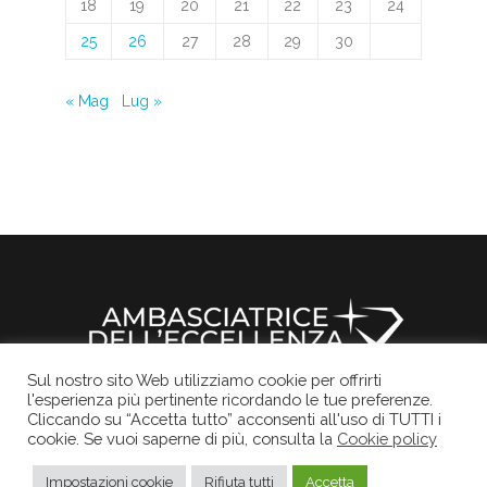
18
19
20
21
22
23
24
25
26
27
28
29
30
« Mag
Lug »
Sul nostro sito Web utilizziamo cookie per offrirti
l'esperienza più pertinente ricordando le tue preferenze.
Il sito ufficiale della Rocchetta Mattei
Informativa Privacy
Cookies Policy
Credits
Cliccando su “Accetta tutto” acconsenti all'uso di TUTTI i
cookie. Se vuoi saperne di più, consulta la
Cookie policy
© 2017
Rocchetta Mattei
, Tutti i diritti sono
riservati.
Impostazioni cookie
Rifiuta tutti
Accetta