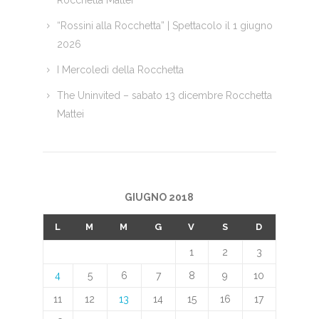
“Rossini alla Rocchetta” | Spettacolo il 1 giugno
2026
I Mercoledì della Rocchetta
The Uninvited – sabato 13 dicembre Rocchetta
Mattei
GIUGNO 2018
L
M
M
G
V
S
D
1
2
3
4
5
6
7
8
9
10
11
12
13
14
15
16
17